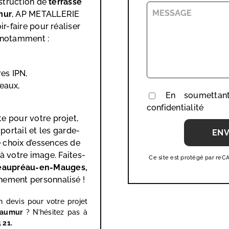
nstruction de
terrasse
mur
, AP METALLERIE
r-faire pour réaliser
 notamment :
res IPN,
teaux,
En soumettan
confidentialité
e pour votre projet,
 portail et les garde-
 choix d’essences de
 à votre image. Faites-
Ce site est protégé par re
aupréau-en-Mauges,
nement personnalisé !
 devis pour votre projet
 Saumur
? N’hésitez pas à
 21.