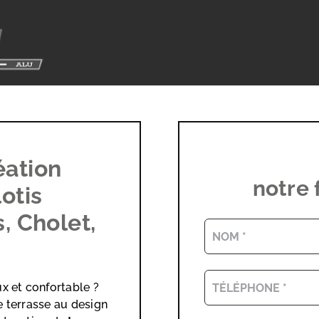
éation
notre 
lotis
 Cholet,
x et confortable ?
e terrasse au design